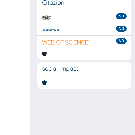
Citazioni
ND
ND
ND
social impact