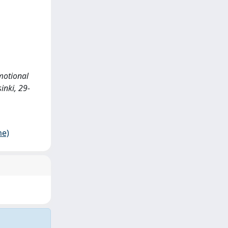
Emotional
inki, 29-
me)