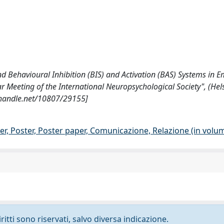
nd Behavioural Inhibition (BIS) and Activation (BAS) Systems in 
 Meeting of the International Neuropsychological Society", (Hels
l.handle.net/10807/29155]
er, Poster, Poster paper, Comunicazione, Relazione (in volu
ritti sono riservati, salvo diversa indicazione.