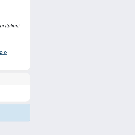
i italiani
io o