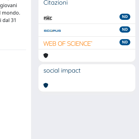
Citazioni
 giovani
il mondo.
ND
i dal 31
ND
ND
social impact