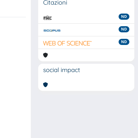
Citazioni
ND
ND
ND
social impact