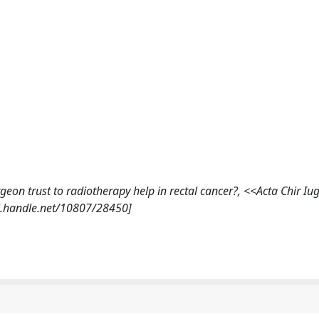
rgeon trust to radiotherapy help in rectal cancer?, <<Acta Chir Iu
dl.handle.net/10807/28450]