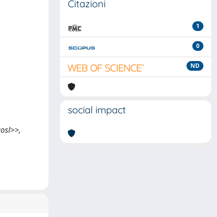
Citazioni
1
0
ND
social impact
gosl>>,