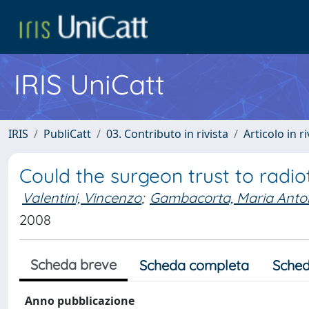
IRIS UniCatt
IRIS
PubliCatt
03. Contributo in rivista
Articolo in r
Could the surgeon trust to radio
Valentini, Vincenzo
;
Gambacorta, Maria Anton
2008
Scheda breve
Scheda completa
Sched
Anno pubblicazione