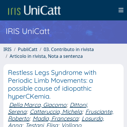
IRIS UniCatt
IRIS
PubliCatt
03. Contributo in rivista
Articolo in rivista, Nota a sentenza
Restless Legs Syndrome with
Periodic Limb Movements: a
possible cause of idiopathic
hyperCKemia.
Della Marca, Giacomo
;
Dittoni,
Serena
;
Catteruccia, Michela
;
Frusciante,
Roberto
;
Madia, Francesca
;
Losurdo,
Anna
;
Testani, Elisa
;
Vollono,