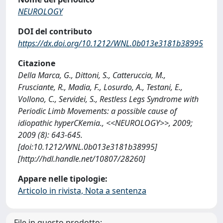
NEUROLOGY
DOI del contributo
https://dx.doi.org/10.1212/WNL.0b013e3181b38995
Citazione
Della Marca, G., Dittoni, S., Catteruccia, M.,
Frusciante, R., Madia, F., Losurdo, A., Testani, E.,
Vollono, C., Servidei, S., Restless Legs Syndrome with
Periodic Limb Movements: a possible cause of
idiopathic hyperCKemia., <<NEUROLOGY>>, 2009;
2009 (8): 643-645.
[doi:10.1212/WNL.0b013e3181b38995]
[http://hdl.handle.net/10807/28260]
Appare nelle tipologie:
Articolo in rivista, Nota a sentenza
File in questo prodotto: