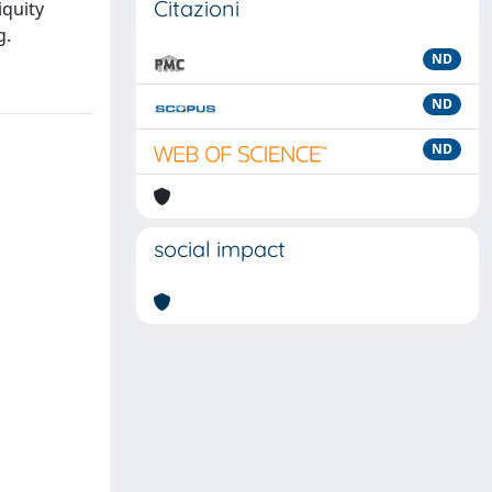
Citazioni
iquity
g.
ND
ND
ND
social impact