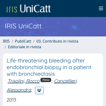
IRIS UniCatt
IRIS
PubliCatt
03. Contributo in rivista
Editoriale in rivista
Life-threatening bleeding after
endobronchial biopsy in a patient
with bronchiectasis
Trisolini, Rocco
;
Cancellieri,
Primo
Alessandra
;
2013