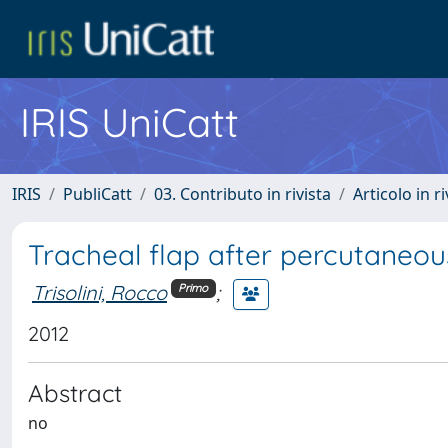
IRIS UniCatt
IRIS
PubliCatt
03. Contributo in rivista
Articolo in r
Tracheal flap after percutaneou
Trisolini, Rocco
;
Primo
2012
Abstract
no