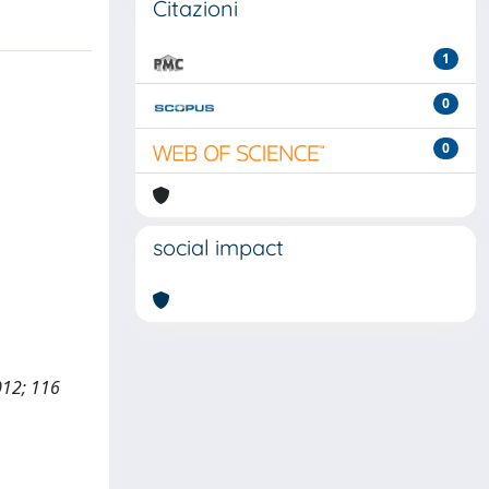
Citazioni
1
0
0
social impact
012; 116