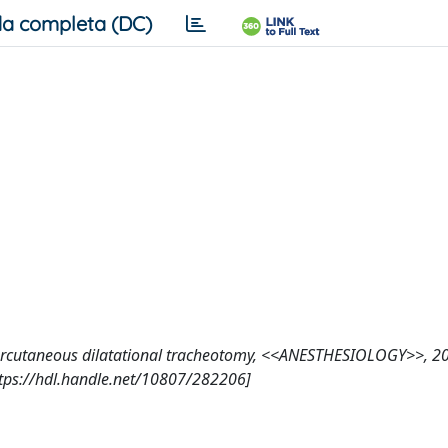
a completa (DC)
after percutaneous dilatational tracheotomy, <<ANESTHESIOLOGY>>, 2
tps://hdl.handle.net/10807/282206]