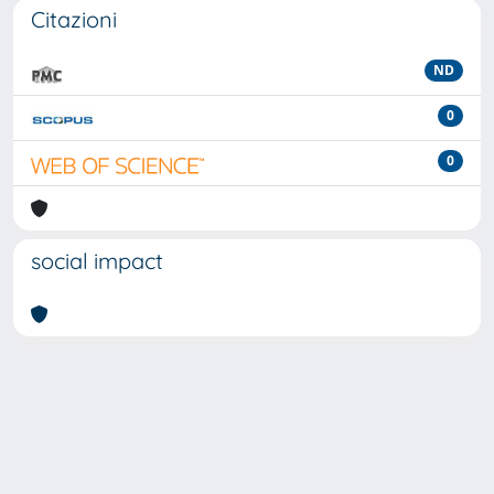
Citazioni
ND
0
0
social impact
Powered by
IRIS
-
about IRIS
-
Utilizzo dei cookie
-
Privacy
Copyright © 2026