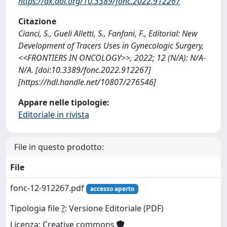
https://dx.doi.org/10.3389/fonc.2022.912267
Citazione
Cianci, S., Gueli Alletti, S., Fanfani, F., Editorial: New
Development of Tracers Uses in Gynecologic Surgery,
<<FRONTIERS IN ONCOLOGY>>, 2022; 12 (N/A): N/A-
N/A. [doi:10.3389/fonc.2022.912267]
[https://hdl.handle.net/10807/276546]
Appare nelle tipologie:
Editoriale in rivista
File in questo prodotto:
File
fonc-12-912267.pdf
accesso aperto
Tipologia file
?
: Versione Editoriale (PDF)
Licenza: Creative commons