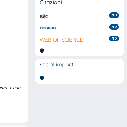
Citazioni
ND
ND
ND
social impact
opean Urban