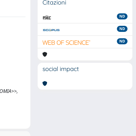
Citazioni
ND
ND
ND
social impact
ONOMIA>>,