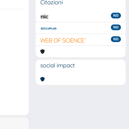
Citazioni
ND
ND
ND
social impact