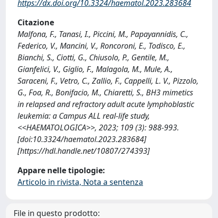
https://dx.doi.org/10.3324/haematol.2023.283684
Citazione
Malfona, F., Tanasi, I., Piccini, M., Papayannidis, C.,
Federico, V., Mancini, V., Roncoroni, E., Todisco, E.,
Bianchi, S., Ciotti, G., Chiusolo, P., Gentile, M.,
Gianfelici, V., Giglio, F., Malagola, M., Mule, A.,
Saraceni, F., Vetro, C., Zallio, F., Cappelli, L. V., Pizzolo,
G., Foa, R., Bonifacio, M., Chiaretti, S., BH3 mimetics
in relapsed and refractory adult acute lymphoblastic
leukemia: a Campus ALL real-life study,
<<HAEMATOLOGICA>>, 2023; 109 (3): 988-993.
[doi:10.3324/haematol.2023.283684]
[https://hdl.handle.net/10807/274393]
Appare nelle tipologie:
Articolo in rivista, Nota a sentenza
File in questo prodotto: