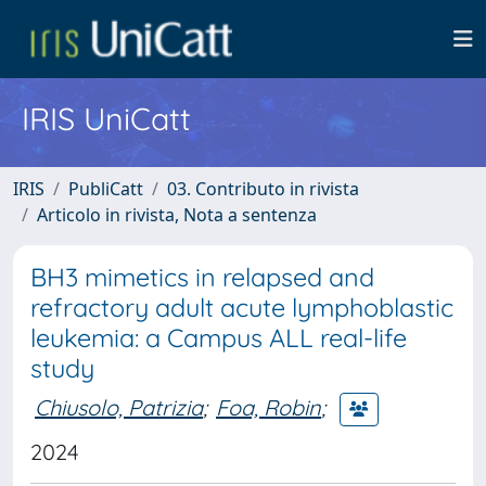
IRIS UniCatt
IRIS
PubliCatt
03. Contributo in rivista
Articolo in rivista, Nota a sentenza
BH3 mimetics in relapsed and
refractory adult acute lymphoblastic
leukemia: a Campus ALL real-life
study
Chiusolo, Patrizia
;
Foa, Robin
;
2024