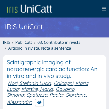
IRIS UniCatt
IRIS
PubliCatt
03. Contributo in rivista
Articolo in rivista, Nota a sentenza
Scintigraphic imaging of
noradrenergic cardiac function: An
in vitro and in vivo study.
Nori, Stefania Lucia
;
Calcagni, Maria
Lucia
;
Martire, Maria
;
Gaudino,
Simona
;
Spatuzza, Paola
;
Giordano,
Alessandro