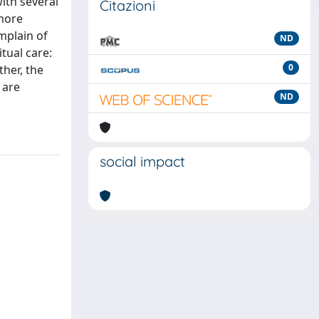
with several
Citazioni
 more
mplain of
ND
itual care:
0
ther, the
 are
ND
social impact