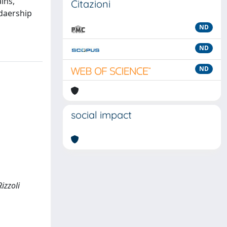
ins,
Citazioni
daership
ND
ND
ND
social impact
izzoli