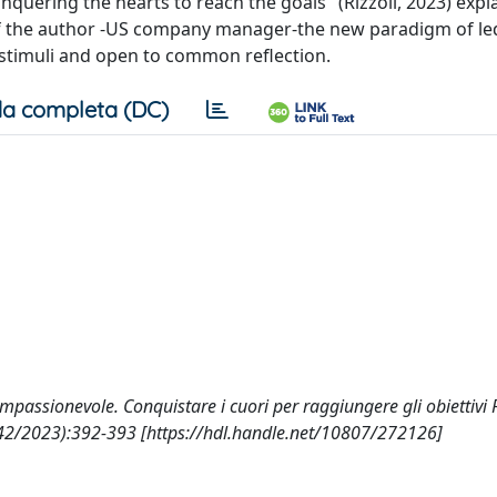
ering the hearts to reach the goals" (Rizzoli, 2023) expla
 of the author -US company manager-the new paradigm of le
stimuli and open to common reflection.
a completa (DC)
passionevole. Conquistare i cuori per raggiungere gli obiettivi R
2/2023):392-393 [https://hdl.handle.net/10807/272126]