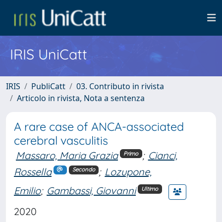
IRIS UniCatt
IRIS
PubliCatt
03. Contributo in rivista
Articolo in rivista, Nota a sentenza
A rare case of ANCA-associated
cerebral vasculitis
Massaro, Maria Grazia
;
Cianci,
Primo
Rossella
;
Lozupone,
Secondo
Emilio
;
Gambassi, Giovanni
Ultimo
2020