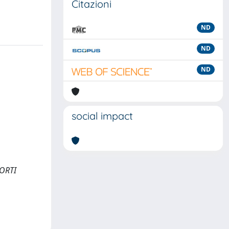
Citazioni
ND
ND
ND
social impact
CORTI