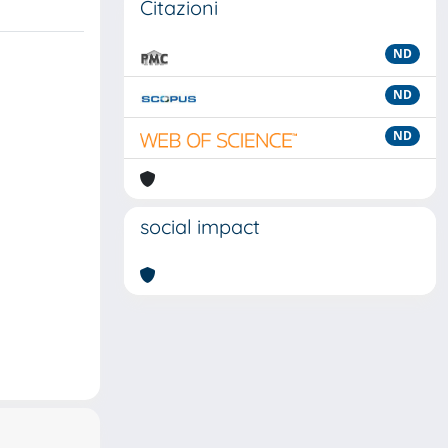
Citazioni
ND
ND
ND
social impact