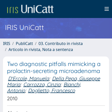
IRIS UniCatt
IRIS
PubliCatt
03. Contributo in rivista
Articolo in rivista, Nota a sentenza
Two diagnostic pitfalls mimicking a
prolactin-secreting microadenoma
D'Ercole, Manuela
;
Della Pepa, Giuseppe
Maria
;
Carrozza, Cinzia
;
Bianchi,
Antonio
;
Doglietto, Francesco
2010