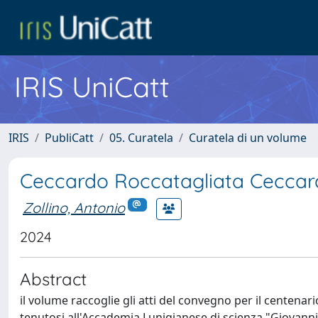
IRIS UniCatt
IRIS
PubliCatt
05. Curatela
Curatela di un volume
Ceccardo Roccatagliata Ceccard
Zollino, Antonio
2024
Abstract
il volume raccoglie gli atti del convegno per il centena
tenutosi all'Accademia Lunigianese di scienza "Giovanni 