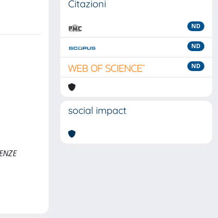
Citazioni
ND
ND
ND
social impact
IENZE