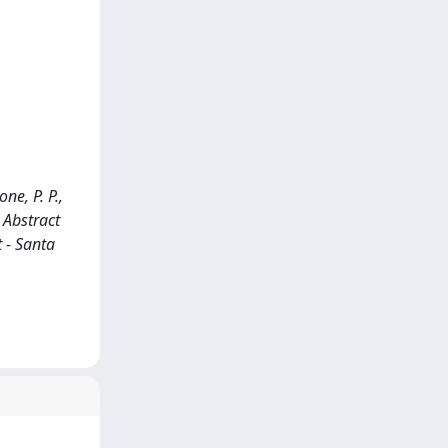
ne, P. P.,
, Abstract
 - Santa