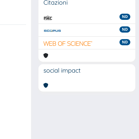
Citazioni
ND
ND
ND
social impact