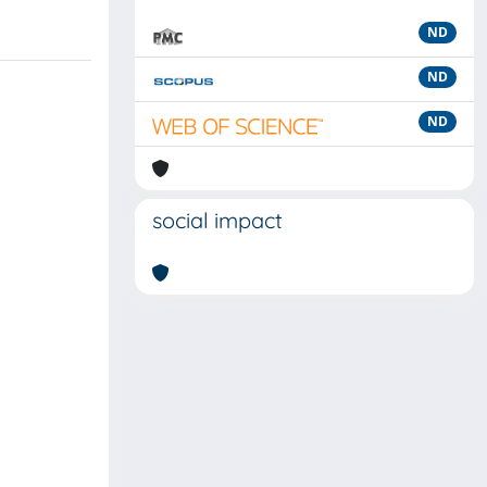
ND
ND
ND
social impact