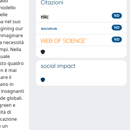
rado
Citazioni
modello
elle
ND
na nel suo
ND
agining our
-immaginare
ND
a necessità
empi. Nella
quale
uesto quadro
social impact
on è mai
are il
vano in
i insegnanti
de globali.
green e
ità di
ucazione
o un