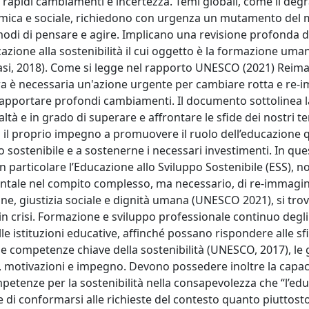
 rapidi cambiamenti e incertezza. Temi globali, come il deg
omica e sociale, richiedono con urgenza un mutamento del 
i di pensare e agire. Implicano una revisione profonda d
ducazione alla sostenibilità il cui oggetto è la formazione uma
vasi, 2018). Come si legge nel rapporto UNESCO (2021) Reim
ora è necessaria un'azione urgente per cambiare rotta e re
di apportare profondi cambiamenti. Il documento sottolinea l
ltà e in grado di superare e affrontare le sfide dei nostri t
o il proprio impegno a promuovere il ruolo dell’educazione 
po sostenibile e a sostenerne i necessari investimenti. In q
in particolare l’Educazione allo Sviluppo Sostenibile (ESS), n
mentale nel compito complesso, ma necessario, di re-immagin
sione, giustizia sociale e dignità umana (UNESCO 2021), si tro
 in crisi. Formazione e sviluppo professionale continuo degl
le istituzioni educative, affinché possano rispondere alle sfi
e competenze chiave della sostenibilità (UNESCO, 2017), le 
lori, motivazioni e impegno. Devono possedere inoltre la capac
mpetenze per la sostenibilità nella consapevolezza che “l’ed
di conformarsi alle richieste del contesto quanto piuttost