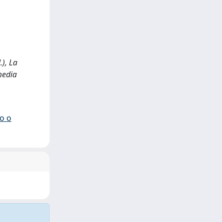
.), La
media
io o