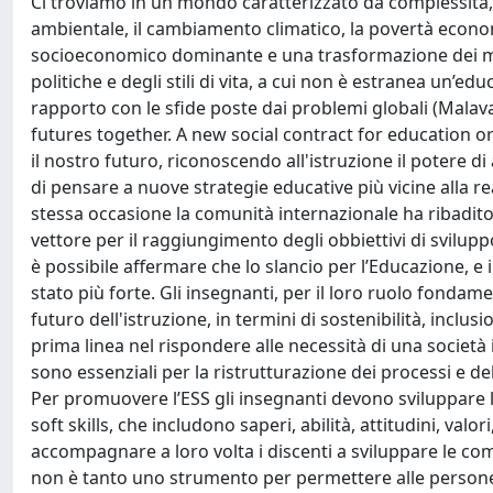
Ci troviamo in un mondo caratterizzato da complessità,
ambientale, il cambiamento climatico, la povertà econ
socioeconomico dominante e una trasformazione dei mod
politiche e degli stili di vita, a cui non è estranea un’e
rapporto con le sfide poste dai problemi globali (Mala
futures together. A new social contract for education 
il nostro futuro, riconoscendo all'istruzione il potere 
di pensare a nuove strategie educative più vicine alla rea
stessa occasione la comunità internazionale ha ribadit
vettore per il raggiungimento degli obbiettivi di svilup
è possibile affermare che lo slancio per l’Educazione, e 
stato più forte. Gli insegnanti, per il loro ruolo fonda
futuro dell'istruzione, in termini di sostenibilità, inclu
prima linea nel rispondere alle necessità di una società
sono essenziali per la ristrutturazione dei processi e del
Per promuovere l’ESS gli insegnanti devono sviluppare l
soft skills, che includono saperi, abilità, attitudini, va
accompagnare a loro volta i discenti a sviluppare le co
non è tanto uno strumento per permettere alle persone 