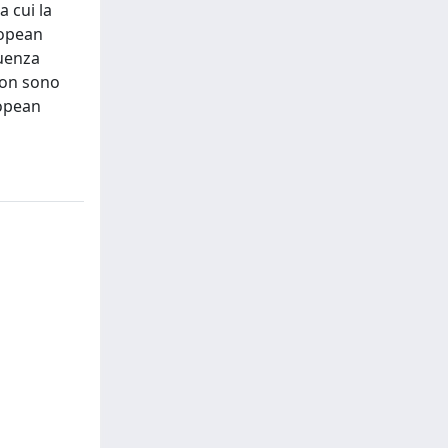
a cui la
ropean
guenza
non sono
ropean