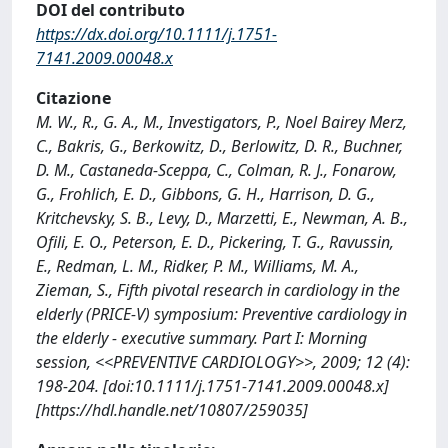
DOI del contributo
https://dx.doi.org/10.1111/j.1751-
7141.2009.00048.x
Citazione
M. W., R., G. A., M., Investigators, P., Noel Bairey Merz,
C., Bakris, G., Berkowitz, D., Berlowitz, D. R., Buchner,
D. M., Castaneda-Sceppa, C., Colman, R. J., Fonarow,
G., Frohlich, E. D., Gibbons, G. H., Harrison, D. G.,
Kritchevsky, S. B., Levy, D., Marzetti, E., Newman, A. B.,
Ofili, E. O., Peterson, E. D., Pickering, T. G., Ravussin,
E., Redman, L. M., Ridker, P. M., Williams, M. A.,
Zieman, S., Fifth pivotal research in cardiology in the
elderly (PRICE-V) symposium: Preventive cardiology in
the elderly - executive summary. Part I: Morning
session, <<PREVENTIVE CARDIOLOGY>>, 2009; 12 (4):
198-204. [doi:10.1111/j.1751-7141.2009.00048.x]
[https://hdl.handle.net/10807/259035]