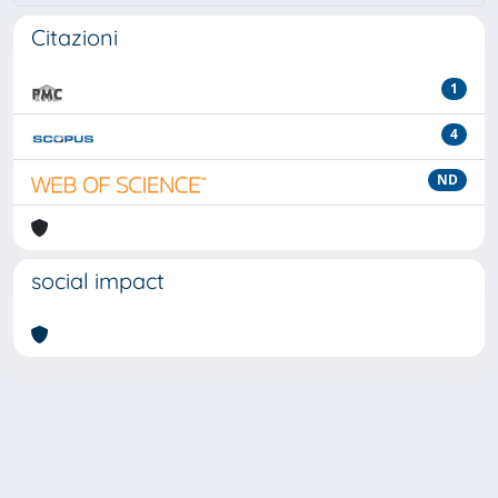
Citazioni
1
4
ND
social impact
Powered by
IRIS
-
about IRIS
-