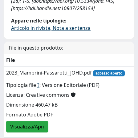
(28): 1-5. [doi:https://doi.org/10.5334/johd.145]
[https://hdl.handle.net/10807/258154]
Appare nelle tipologie:
Articolo in rivista, Nota a sentenza
File in questo prodotto:
File
2023_Mambrini-Passarotti_JOHD.pdf
accesso aperto
Tipologia file
?
: Versione Editoriale (PDF)
Licenza: Creative commons
Dimensione 460.47 kB
Formato Adobe PDF
Visualizza/Apri