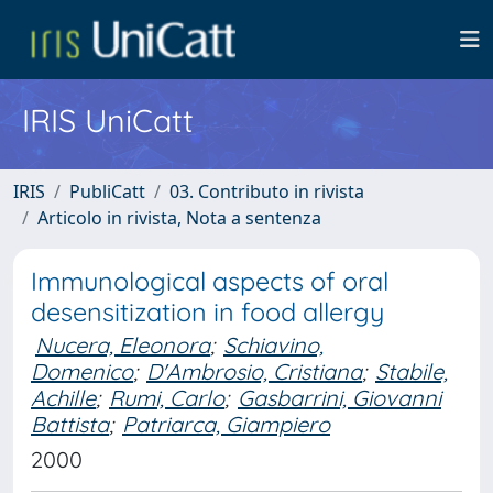
IRIS UniCatt
IRIS
PubliCatt
03. Contributo in rivista
Articolo in rivista, Nota a sentenza
Immunological aspects of oral
desensitization in food allergy
Nucera, Eleonora
;
Schiavino,
Domenico
;
D'Ambrosio, Cristiana
;
Stabile,
Achille
;
Rumi, Carlo
;
Gasbarrini, Giovanni
Battista
;
Patriarca, Giampiero
2000