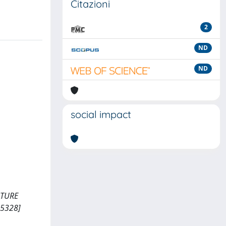
Citazioni
2
ND
ND
social impact
NATURE
25328]