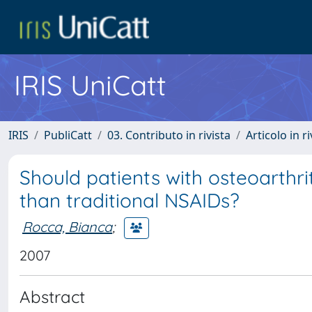
IRIS UniCatt
IRIS
PubliCatt
03. Contributo in rivista
Articolo in r
Should patients with osteoarthri
than traditional NSAIDs?
Rocca, Bianca
;
2007
Abstract