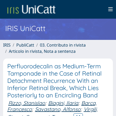
IRIS UniCatt
IRIS
PubliCatt
03. Contributo in rivista
Articolo in rivista, Nota a sentenza
Perfluorodecalin as Medium-Term
Tamponade in the Case of Retinal
Detachment Recurrence With an
Inferior Retinal Break, Which Lies
Posteriorly to an Encircling Band
Rizzo, Stanislao
;
Biagini, Ilaria
;
Barca,
Francesco
;
Savastano, Alfonso
;
Virgili,