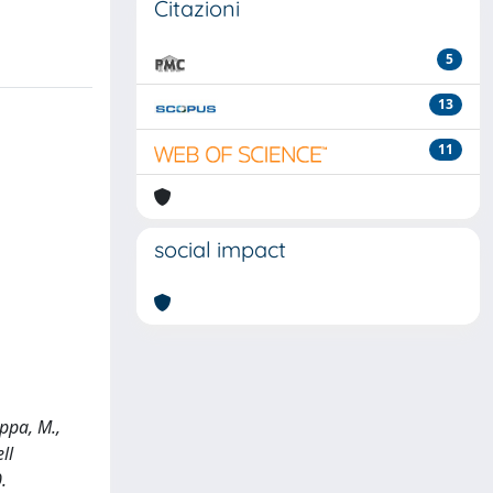
Citazioni
5
13
11
social impact
uppa, M.,
ll
.