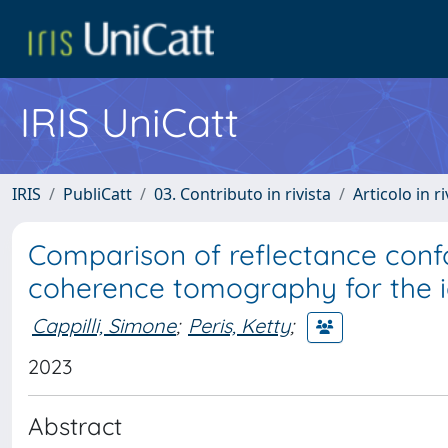
IRIS UniCatt
IRIS
PubliCatt
03. Contributo in rivista
Articolo in r
Comparison of reflectance confo
coherence tomography for the id
Cappilli, Simone
;
Peris, Ketty
;
2023
Abstract