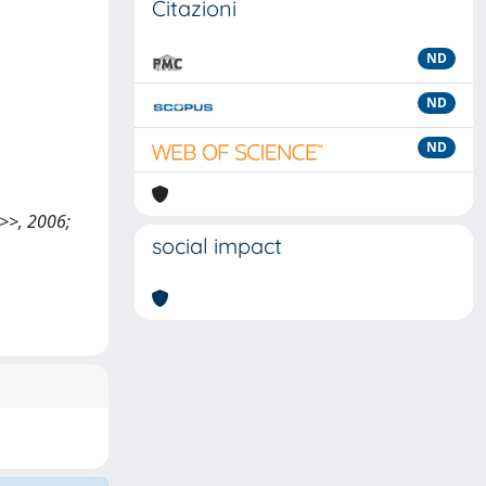
Citazioni
ND
ND
ND
A>>, 2006;
social impact