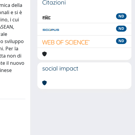
Citazioni
mica della
ali e si è
ND
no, i cui
 ASEAN,
ND
rale
lo sviluppo
ND
i. Per la
tta non di
te il nuovo
social impact
cinese