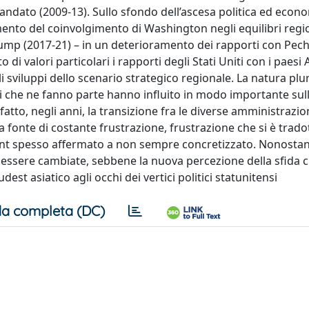
dato (2009-13). Sullo sfondo dell’ascesa politica ed econo
nto del coinvolgimento di Washington negli equilibri region
mp (2017-21) – in un deterioramento dei rapporti con Pechi
 di valori particolari i rapporti degli Stati Uniti con i paesi
gli sviluppi dello scenario strategico regionale. La natura plu
ati che ne fanno parte hanno influito in modo importante sul
fatto, negli anni, la transizione fra le diverse amministrazion
a fonte di costante frustrazione, frustrazione che si è trado
ment spesso affermato a non sempre concretizzato. Nonostan
essere cambiate, sebbene la nuova percezione della sfida 
st asiatico agli occhi dei vertici politici statunitensi
a completa (DC)