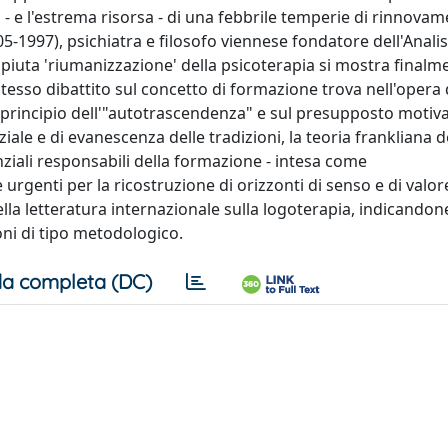
- e l'estrema risorsa - di una febbrile temperie di rinnova
05-1997), psichiatra e filosofo viennese fondatore dell'Analis
mpiuta 'riumanizzazione' della psicoterapia si mostra finalm
tesso dibattito sul concetto di formazione trova nell'opera 
principio dell'"autotrascendenza" e sul presupposto motiv
nziale e di evanescenza delle tradizioni, la teoria frankliana d
ziali responsabili della formazione - intesa come
e urgenti per la ricostruzione di orizzonti di senso e di valo
a letteratura internazionale sulla logoterapia, indicandone
oni di tipo metodologico.
a completa (DC)