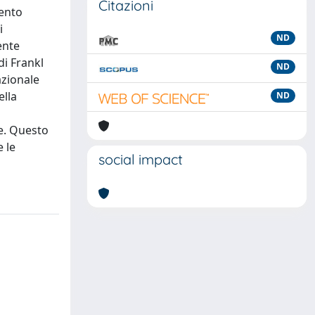
Citazioni
mento
i
ND
ente
di Frankl
ND
azionale
ella
ND
re. Questo
 le
social impact