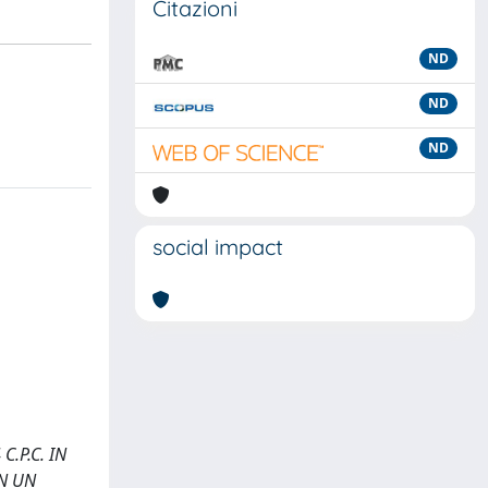
Citazioni
ND
ND
ND
social impact
.P.C. IN
IN UN