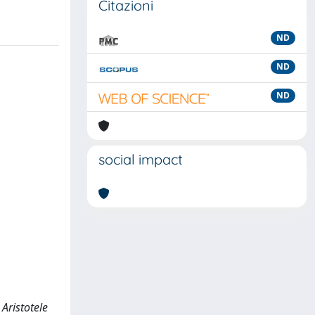
Citazioni
ND
ND
ND
social impact
 Aristotele