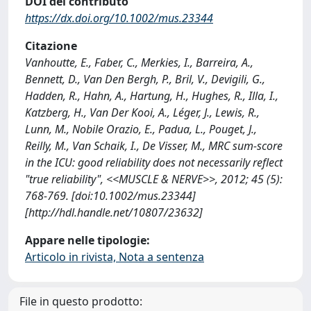
DOI del contributo
https://dx.doi.org/10.1002/mus.23344
Citazione
Vanhoutte, E., Faber, C., Merkies, I., Barreira, A.,
Bennett, D., Van Den Bergh, P., Bril, V., Devigili, G.,
Hadden, R., Hahn, A., Hartung, H., Hughes, R., Illa, I.,
Katzberg, H., Van Der Kooi, A., Léger, J., Lewis, R.,
Lunn, M., Nobile Orazio, E., Padua, L., Pouget, J.,
Reilly, M., Van Schaik, I., De Visser, M., MRC sum-score
in the ICU: good reliability does not necessarily reflect
"true reliability", <<MUSCLE & NERVE>>, 2012; 45 (5):
768-769. [doi:10.1002/mus.23344]
[http://hdl.handle.net/10807/23632]
Appare nelle tipologie:
Articolo in rivista, Nota a sentenza
File in questo prodotto: