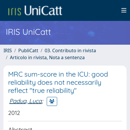
IRIS UniCatt
IRIS
PubliCatt
03. Contributo in rivista
Articolo in rivista, Nota a sentenza
MRC sum-score in the ICU: good
reliability does not necessarily
reflect "true reliability"
Padua, Luca
;
2012
Abstract