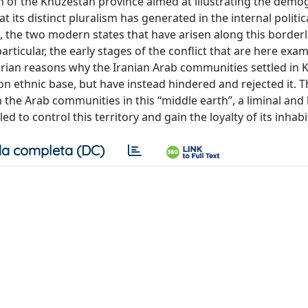
ion of the Khūzestān province aimed at illustrating the demo
at its distinct pluralism has generated in the internal politic
 the two modern states that have arisen along this border
articular, the early stages of the conflict that are here exa
itarian reasons why the Iranian Arab communities settled in
on ethnic base, but have instead hindered and rejected it. T
n the Arab communities in this “middle earth”, a liminal and
d to control this territory and gain the loyalty of its inhabi
a completa (DC)