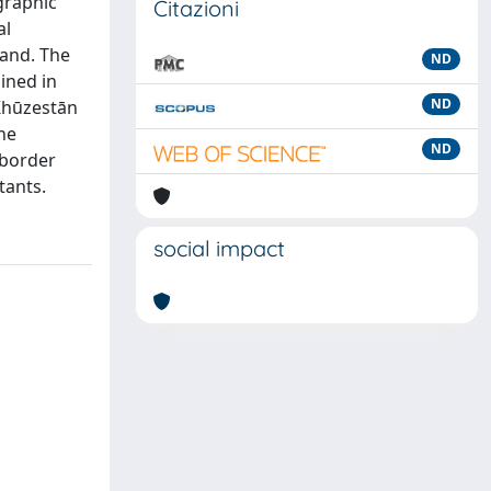
graphic
Citazioni
al
land. The
ND
mined in
ND
 Khūzestān
he
ND
 border
tants.
social impact