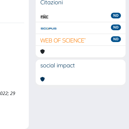
Citazioni
ND
ND
ND
social impact
2022; 29