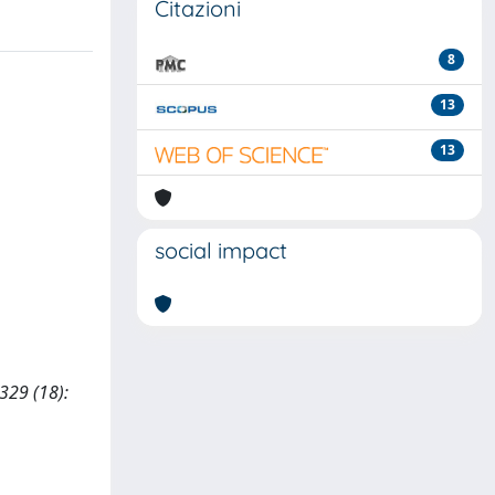
Citazioni
8
13
13
social impact
 329 (18):