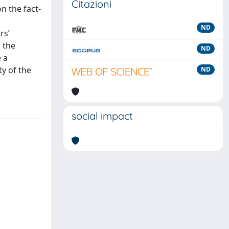
Citazioni
n the fact-
ND
rs’
 the
ND
e a
ty of the
ND
social impact