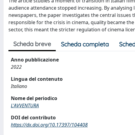
The article studies a moment of transition in Italian fi
audience attendance stopped increasing. By analysing 
newspapers, the paper investigates the central issues
responsible for the crisis in cinema, quality became the
sector, this meant the stricter regulation of cinema lic
Scheda breve
Scheda completa
Sched
Anno pubblicazione
2022
Lingua del contenuto
Italiano
Nome del periodico
L'AVVENTURA
DOI del contributo
https://dx.doi.org/10.17397/104408