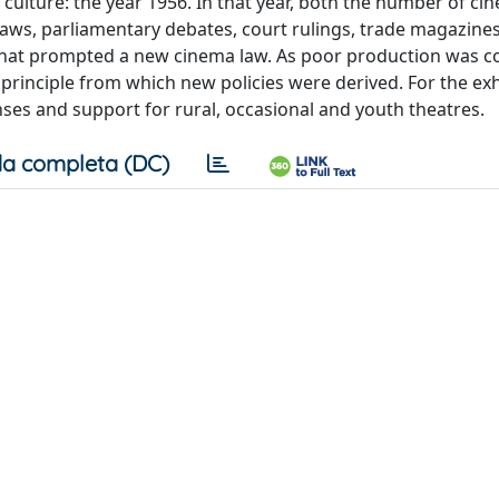
lm culture: the year 1956. In that year, both the number of c
laws, parliamentary debates, court rulings, trade magazine
 that prompted a new cinema law. As poor production was c
 principle from which new policies were derived. For the exh
enses and support for rural, occasional and youth theatres.
a completa (DC)