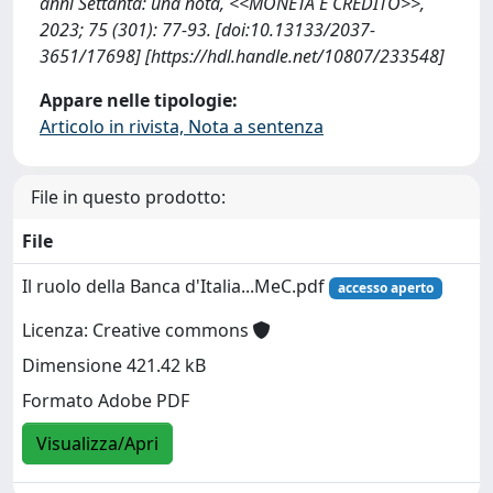
anni Settanta: una nota, <<MONETA E CREDITO>>,
2023; 75 (301): 77-93. [doi:10.13133/2037-
3651/17698] [https://hdl.handle.net/10807/233548]
Appare nelle tipologie:
Articolo in rivista, Nota a sentenza
File in questo prodotto:
File
Il ruolo della Banca d'Italia...MeC.pdf
accesso aperto
Licenza: Creative commons
Dimensione 421.42 kB
Formato Adobe PDF
Visualizza/Apri