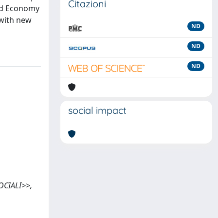
Citazioni
led Economy
 with new
ND
ND
ND
social impact
SOCIALI>>,