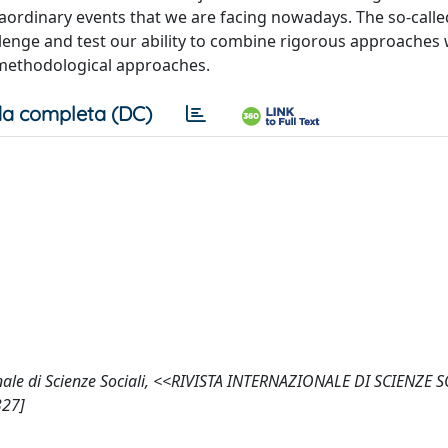
raordinary events that we are facing nowadays. The so-cal
allenge and test our ability to combine rigorous approaches
 methodological approaches.
a completa (DC)
ionale di Scienze Sociali, <<RIVISTA INTERNAZIONALE DI SCIENZE 
327]