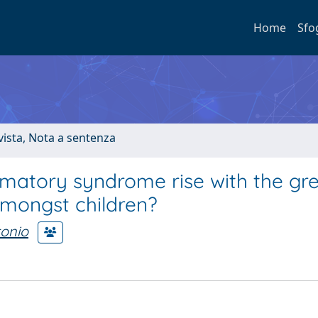
Home
Sfo
ivista, Nota a sentenza
mmatory syndrome rise with the gr
amongst children?
tonio