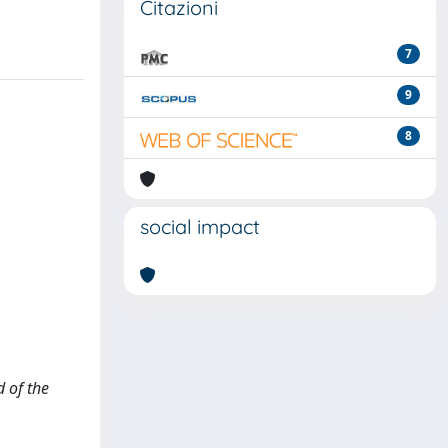
Citazioni
7
9
8
social impact
d of the