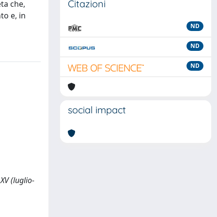
Citazioni
ta che,
to e, in
ND
ND
ND
social impact
V (luglio-