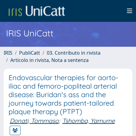
IRIS UniCatt
IRIS
PubliCatt
03. Contributo in rivista
Articolo in rivista, Nota a sentenza
Endovascular therapies for aorto-
iliac and femoro-popliteal arterial
disease: Buridan's ass and the
journey towards patient-tailored
plaque therapy (PTPT)
Donati, Tommaso
;
Tshomba, Yamume