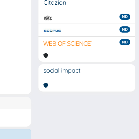
Citazioni
ND
ND
ND
social impact