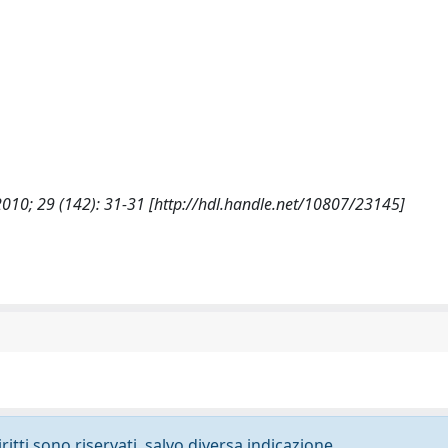
2010; 29 (142): 31-31 [http://hdl.handle.net/10807/23145]
ritti sono riservati, salvo diversa indicazione.