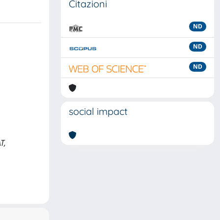
Citazioni
ND
ND
ND
social impact
T,