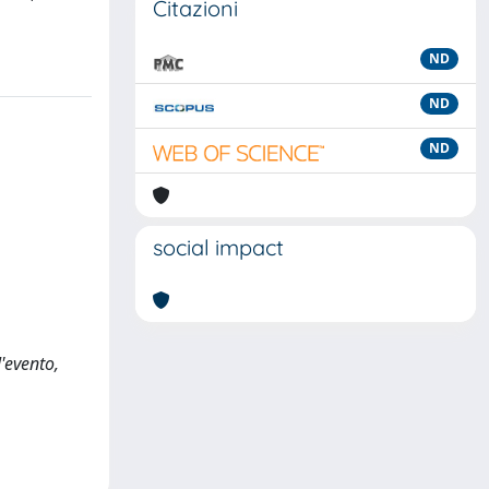
Citazioni
ND
ND
ND
social impact
'evento,