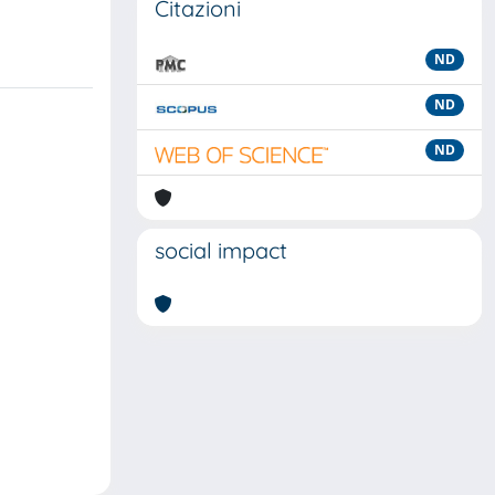
Citazioni
ND
ND
ND
social impact